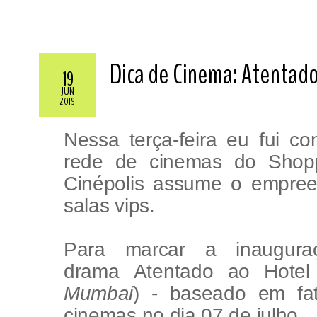
Dica de Cinema: Atentado
19
JUN
2019
Nessa terça-feira eu fui c
rede de cinemas do Shopp
Cinépolis assume o empre
salas vips.
Para marcar a inaugura
drama Atentado ao Hotel
Mumbai
) - baseado em fat
cinemas no dia 07 de julho.