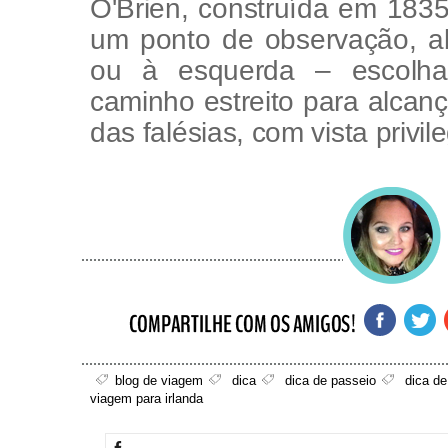
O'Brien, construída em 1835
um ponto de observação, ab
ou à esquerda – escolha
caminho estreito para alcança
das falésias, com vista privil
blog de viagem
dica
dica de passeio
dica d
viagem para irlanda