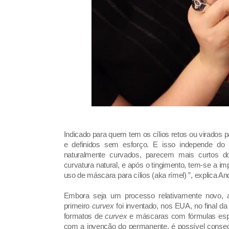
Indicado para quem tem os cílios retos ou virados 
e definidos sem esforço. E isso independe do
naturalmente curvados, parecem mais curtos d
curvatura natural, e após o tingimento, tem-se a 
uso de máscara para cílios (aka rímel) ”, explica An
Embora seja um processo relativamente novo, 
primeiro
curvex
foi inventado, nos EUA, no final 
formatos de
curvex
e máscaras com fórmulas espec
com a invenção do permanente, é possível conseg