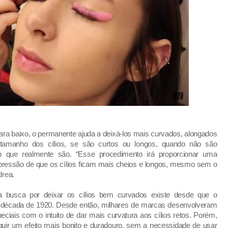
para baixo, o permanente ajuda a deixá-los mais curvados, alongados
 tamanho dos cílios, se são curtos ou longos, quando não são
o que realmente são. “Esse procedimento irá proporcionar uma
impressão de que os cílios ficam mais cheios e longos, mesmo sem o
drea.
a busca por deixar os cílios bem curvados existe desde que o
da década de 1920. Desde então, milhares de marcas desenvolveram
iais com o intuito de dar mais curvatura aos cílios retos. Porém,
uir um efeito mais bonito e duradouro, sem a necessidade de usar