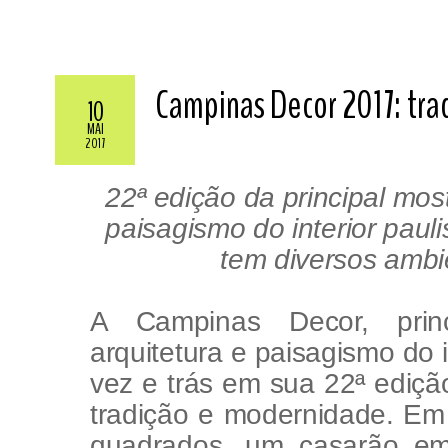
Campinas Decor 2017: tra
10
MAI
2017
22ª edição da principal mos
paisagismo do interior
pauli
tem diversos ambi
A Campinas
Decor
, pri
arquitetura e paisagismo do i
vez e trás em sua 22ª ediç
tradição e modernidade. Em 
quadrados, um casarão em