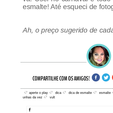
esmalte! Até esqueci de fotog
Ah, o preço sugerido de cada
aperte o play
dica
dica de esmalte
esmalte
unhas da vez
vult