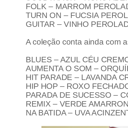
FOLK
– MARROM PEROLA
TURN ON
– FUCSIA PERO
GUITAR
– VINHO PEROLA
A coleção conta ainda com a
BLUES
– AZUL CÉU CREM
AUMENTA O SOM
– ORQU
HIT PARADE
– LAVANDA 
HIP HOP –
ROXO FECHAD
PARADA DE SUCESSO
– C
REMIX –
VERDE AMARRON
NA BATIDA
– UVA ACINZEN