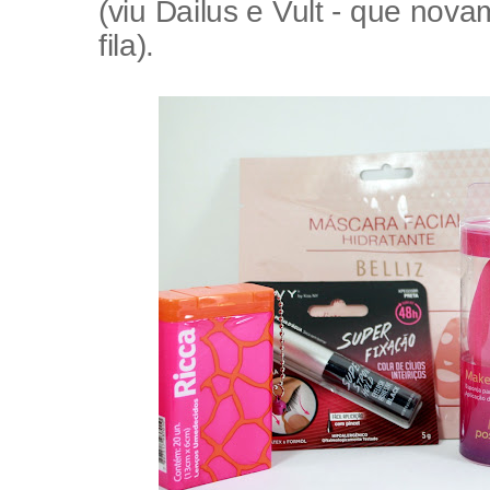
(viu Dailus e Vult - que nova
fila).