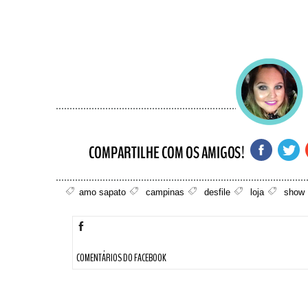
amo sapato
campinas
desfile
loja
show
COMENTÁRIOS DO FACEBOOK