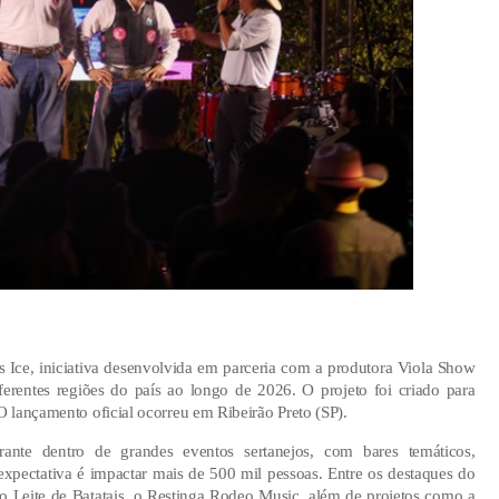
s Ice, iniciativa desenvolvida em parceria com a produtora Viola Show
ferentes regiões do país ao longo de 2026. O projeto foi criado para
 O lançamento oficial ocorreu em Ribeirão Preto (SP).
rante dentro de grandes eventos sertanejos, com bares temáticos,
 expectativa é impactar mais de 500 mil pessoas. Entre os destaques do
do Leite de Batatais, o Restinga Rodeo Music, além de projetos como a