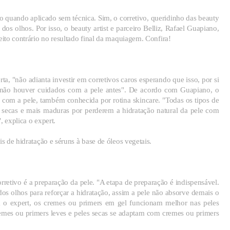
o quando aplicado sem técnica. Sim, o corretivo, queridinho das beauty
s olhos. Por isso, o beauty artist e parceiro Belliz, Rafael Guapiano,
eito contrário no resultado final da maquiagem. Confira!
rta, "não adianta investir em corretivos caros esperando que isso, por si
e não houver cuidados com a pele antes". De acordo com Guapiano, o
com a pele, também conhecida por rotina skincare. "Todas os tipos de
es secas e mais maduras por perderem a hidratação natural da pele com
, explica o expert.
is de hidratação e séruns à base de óleos vegetais.
orretivo é a preparação da pele. "A etapa de preparação é indispensável.
os olhos para reforçar a hidratação, assim a pele não absorve demais o
om o expert, os cremes ou primers em gel funcionam melhor nas peles
emes ou primers leves e peles secas se adaptam com cremes ou primers