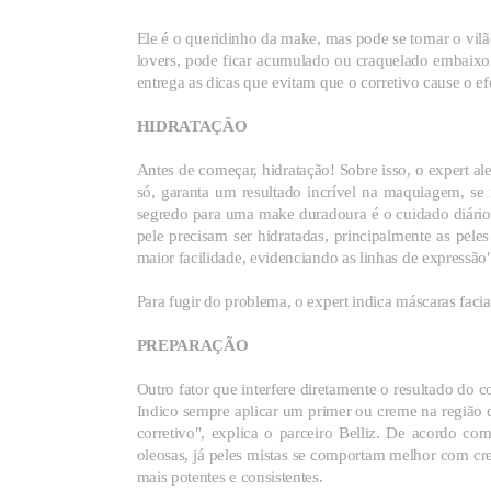
Ele é o queridinho da make, mas pode se tornar o vilã
lovers, pode ficar acumulado ou craquelado embaixo do
entrega as dicas que evitam que o corretivo cause o ef
HIDRATAÇÃO
Antes de começar, hidratação! Sobre isso, o expert ale
só, garanta um resultado incrível na maquiagem, s
segredo para uma make duradoura é o cuidado diário 
pele precisam ser hidratadas, principalmente as pel
maior facilidade, evidenciando as linhas de expressão"
Para fugir do problema, o expert indica máscaras facia
PREPARAÇÃO
Outro fator que interfere diretamente o resultado do c
Indico sempre aplicar um primer ou creme na região d
corretivo", explica o parceiro Belliz. De acordo c
oleosas, já peles mistas se comportam melhor com cr
mais potentes e consistentes.