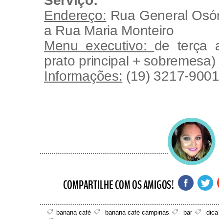
Serviço:
Endereço:
Rua General Osór
a Rua Maria Monteiro
Menu executivo:
de terça 
prato principal + sobremesa)
Informações:
(19) 3217-900
banana café
banana café campinas
bar
dica