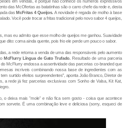
peões em vendas, é porque não conhece os números expressivos
to das McOfertas as batatinhas são o carro chefe da rede e, desta
gada das
McFritas 4 Queijos.
A novidade é regada de molho à base
ado. Você pode trocar a fritas tradicional pelo novo sabor 4 queijos,
s, mas eu admito que esse molho de queijos me ganhou. Suavidade
ue dito: coma ainda quente, pois frio ele perde um pouco o sabor.
adas, a rede retoma a venda de uma das responsáveis pelo aumento
 o
McFlurry Língua de Gato Trufado.
Resultado de uma parceria
 do McFlurry endossa a assertividade das parcerias co-branded que
emesas incríveis combinando nossa base de ingredientes com as
em surtido efeitos surpreendentes”, aponta João Branco, Diretor de
, a rede já fez parcerias exclusivas com Sonho de Valsa, Kit Kat,
egro.
do, o deixa mais "mole" e não fica sem gosto - coisa que acontece
m sorvete. É uma combinação leve e deliciosa (sorry, esqueci de