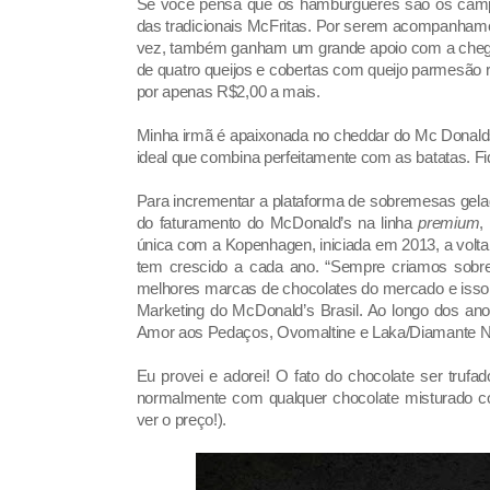
Se você pensa que os hambúrgueres são os cam
das tradicionais McFritas. Por serem acompanhamen
vez, também ganham um grande apoio com a che
de quatro queijos e cobertas com queijo parmesão ral
por apenas R$2,00 a mais.
Minha irmã é apaixonada no cheddar do Mc Donald
ideal que combina perfeitamente com as batatas. Fiq
Para incrementar a plataforma de sobremesas gel
do faturamento do McDonald’s na linha
premium
,
única com a Kopenhagen, iniciada em 2013, a volta
tem crescido a cada ano. “Sempre criamos sobr
melhores marcas de chocolates do mercado e isso t
Marketing do McDonald’s Brasil. Ao longo dos anos
Amor aos Pedaços, Ovomaltine e Laka/Diamante N
Eu provei e adorei! O fato do chocolate ser trufa
normalmente com qualquer chocolate misturado co
ver o preço!).