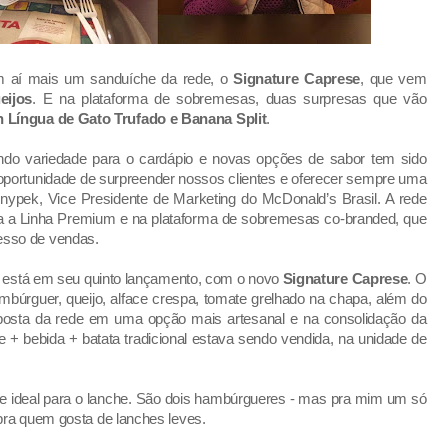
m aí mais um sanduíche da rede, o
Signature Caprese
, que vem
eijos
. E na plataforma de sobremesas, duas surpresas que vão
Língua de Gato Trufado e Banana Split
.
endo variedade para o cardápio e novas opções de sabor tem sido
portunidade de surpreender nossos clientes e oferecer sempre uma
Gnypek, Vice Presidente de Marketing do McDonald’s Brasil. A rede
a a Linha Premium e na plataforma de sobremesas co-branded, que
esso de vendas.
 está em seu quinto lançamento, com o novo
Signature Caprese
. O
búrguer, queijo, alface crespa, tomate grelhado na chapa, além do
posta da rede em uma opção mais artesanal e na consolidação da
+ bebida + batata tradicional estava sendo vendida, na unidade de
de ideal para o lanche. São dois hambúrgueres - mas pra mim um só
 pra quem gosta de lanches leves.