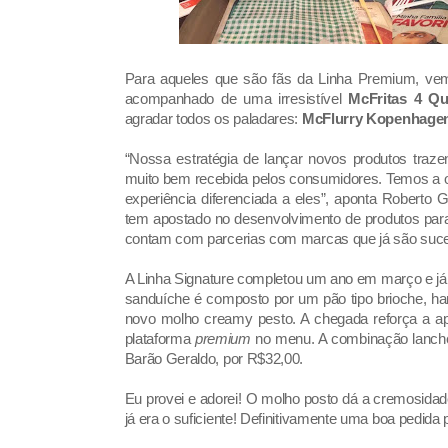
Para aqueles que são fãs da Linha Premium, ve
acompanhado de uma irresistível
McFritas 4 Qu
agradar todos os paladares:
McFlurry Kopenhagen 
“Nossa estratégia de lançar novos produtos traz
muito bem recebida pelos consumidores. Temos a o
experiência diferenciada a eles”, aponta Roberto 
tem apostado no desenvolvimento de produtos par
contam com parcerias com marcas que já são suc
A Linha Signature completou um ano em março e já
sanduíche é composto por um pão tipo brioche, ham
novo molho creamy pesto. A chegada reforça a a
plataforma
premium
no menu. A combinação lanche 
Barão Geraldo, por R$32,00.
Eu provei e adorei! O molho posto dá a cremosida
já era o suficiente! Definitivamente uma boa pedida