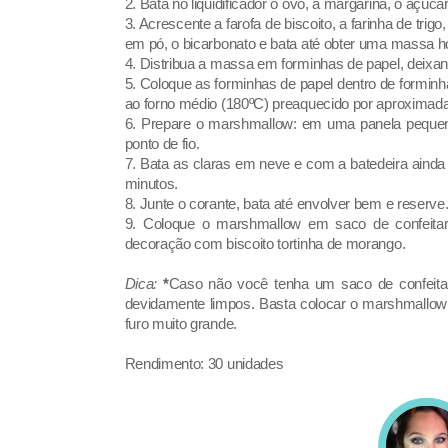
2. Bata no liquidificador o ovo, a margarina, o açúcar 
3. Acrescente a farofa de biscoito, a farinha de trigo
em pó, o bicarbonato e bata até obter uma massa
4. Distribua a massa em forminhas de papel, deix
5. Coloque as forminhas de papel dentro de formi
ao forno médio (180ºC) preaquecido por aproximadam
6. Prepare o marshmallow: em uma panela pequena,
ponto de fio.
7. Bata as claras em neve e com a batedeira ainda 
minutos.
8. Junte o corante, bata até envolver bem e reserve
9. Coloque o marshmallow em saco de confeitar
decoração com biscoito tortinha de morango.
Dica:
*
Caso não você tenha um saco de confeita
devidamente limpos. Basta colocar o marshmallow
furo muito grande.
Rendimento: 30 unidades