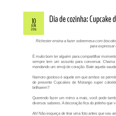
Dia de cozinha: Cupcake d
10
JUN
2016
Richester ensina a fazer sobremesa com biscoito 
para expressar 
É muito bom ter alguém para compartilhar momentos
sempre tem um assunto para conversar. Cham
mandando um emoji de coração. Bate aquela saudad
Namoro gostoso é aquele em que ambos se permit
de presente Cupcake
s
de Morango super colorido
brilharem?
Querendo fazer um mimo a mais, você pode também
diversos sabores. A decoração fic
a do jeitinho que
v
Ah! Não esqueça de tirar uma foto antes que seu a