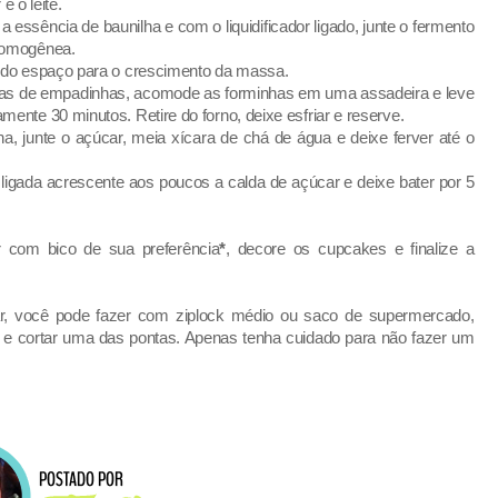
e o leite.
, a essência de baunilha e com o liquidificador ligado, junte o fermento
 homogênea.
ando espaço para o crescimento da massa.
nhas de empadinhas, acomode as forminhas em uma assadeira e leve
ente 30 minutos. Retire do forno, deixe esfriar e reserve.
 junte o açúcar, meia xícara de chá de água e deixe ferver até o
ligada acrescente aos poucos a calda de açúcar e deixe bater por 5
.
 com bico de sua preferência
*
, decore os cupcakes e finalize a
r, você pode fazer com ziplock médio ou saco de supermercado,
 e cortar uma das pontas. Apenas tenha cuidado para não fazer um