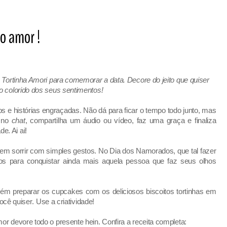
o amor !
Tortinha Amori para comemorar a data. Decore do jeito que quiser
o colorido dos seus sentimentos!
 e histórias engraçadas. Não dá para ficar o tempo todo junto, mas
a no
chat
, compartilha um
á
udio ou v
í
deo, faz uma graça e finaliza
e. Ai ai
!
em sorri
r
com simples gestos. No Dia dos Namorados
,
que tal fazer
s para conquistar ainda mais aquela pessoa que faz se
us
olhos
 preparar os cupcakes com os deliciosos biscoitos tortinhas em
ocê
quiser
. Use a criatividade!
mor devore todo o presente hein.
Confira a receita completa
: