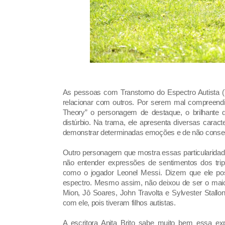
As pessoas com Transtorno do Espectro Autista 
relacionar com outros. Por serem mal compreendi
Theory” o personagem de destaque, o brilhante d
distúrbio. Na trama, ele apresenta diversas caract
demonstrar determinadas emoções e de não consegui
Outro personagem que mostra essas particularidades
não entender expressões de sentimentos dos trip
como o jogador Leonel Messi. Dizem que ele po
espectro. Mesmo assim, não deixou de ser o maio
Mion, Jô Soares, John Travolta e Sylvester Stall
com ele, pois tiveram filhos autistas.
A escritora Anita Brito sabe muito bem essa ex