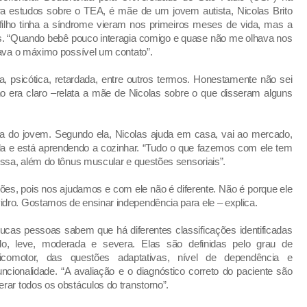
ra estudos sobre o TEA, é mãe de um jovem autista, Nicolas Brito
filho tinha a síndrome vieram nos primeiros meses de vida, mas a
s. “Quando bebê pouco interagia comigo e quase não me olhava nos
tava o máximo possível um contato”.
 psicótica, retardada, entre outros termos. Honestamente não sei
o era claro –relata a mãe de Nicolas sobre o que disseram alguns
ia do jovem. Segundo ela, Nicolas ajuda em casa, vai ao mercado,
la e está aprendendo a cozinhar. “Tudo o que fazemos com ele tem
ossa, além do tônus muscular e questões sensoriais”.
s, pois nos ajudamos e com ele não é diferente. Não é porque ele
dro. Gostamos de ensinar independência para ele – explica.
ucas pessoas sabem que há diferentes classificações identificadas
lo, leve, moderada e severa. Elas são definidas pelo grau de
comotor, das questões adaptativas, nível de dependência e
cionalidade. “A avaliação e o diagnóstico correto do paciente são
rar todos os obstáculos do transtorno”.