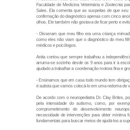
Faculdade de Medicina Veterinária e Zootecnia pa
Sales. Ela comenta que as suspeitas de que seu 
confirmação do diagnóstico apenas com cinco ano
olhos. Ele também não gostava de ficar perto e evi
- Disseram que meu filho era uma criança mimada,
como eles não viam que o diagnóstico do meu filh
médicos e psicólogos.
Anita contou que sempre trabalhou a independênc
arruma-se sozinho desde os 9 anos para ir à esco
ajudado a trabalhar a coordenação motora fina e gr
- Ensinamos que em casa todo mundo tem obrigaçõe
é autista que vamos colocá-lo em uma redoma de vi
De acordo com o neuropediatra Dr. Clay Brites, po
pela intensidade do autismo, como, por exemp
comprometimento do desenvolvimento neuropsi
necessidade de intervenções para obter mínima fun
fundamentais para buscar meios de ajudá-los a supe