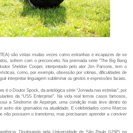
(TEA) são vistas muitas vezes como estranhas e incapazes de se
dos, sofrem com o preconceito. Na premiada série “The Big Bang
outor Sheldon Cooper, interpretado pelo ator Jim Parsons, tem o
erísticas, como, por exemplo, obsessão por rotinas, dificuldades de
r interpretar linguagem subliminar ou gestos e expressões faciais.
 é o Doutor Spock, da antológica série “Jornada nas estrelas”, por
ulantes da “USS Enterprise”. Na vida real temos casos famosos,
ssui a Síndrome de Asperger, uma condição mais leve dentro do
r astro dos gramados na atualidade. E celebridades como Marcos
one não possuem o transtorno, mas precisaram aprender a conviver
periência. Doutoranda pela Universidade de São Paulo (USP) na