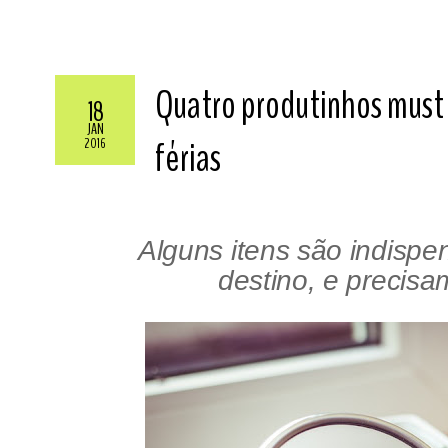
Quatro produtinhos must
18
JAN
férias
2016
Alguns itens são indispe
destino, e precis