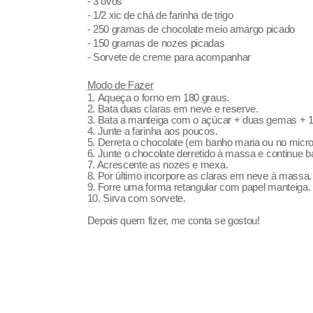
- 3 ovos
- 1/2 xic de chá de farinha de trigo
- 250 gramas de chocolate meio amargo picado
- 150 gramas de nozes picadas
- Sorvete de creme para acompanhar
Modo de Fazer
1. Aqueça o forno em 180 graus.
2. Bata duas claras em neve e reserve.
3. Bata a manteiga com o açúcar + duas gemas + 1 
4. Junte a farinha aos poucos.
5. Derreta o chocolate (em banho maria ou no mic
6. Junte o chocolate derretido à massa e continue b
7. Acrescente as nozes e mexa.
8. Por último incorpore as claras em neve à massa.
9. Forre uma forma retangular com papel manteiga.
10. Sirva com sorvete.
Depois quem fizer, me conta se gostou!