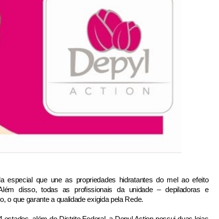
especial que une as propriedades hidratantes do mel ao efeito
. Além disso, todas as profissionais da unidade – depiladoras e
, o que garante a qualidade exigida pela Rede.
 estados, além do Distrito Federal, a Depyl Action possui duas lojas