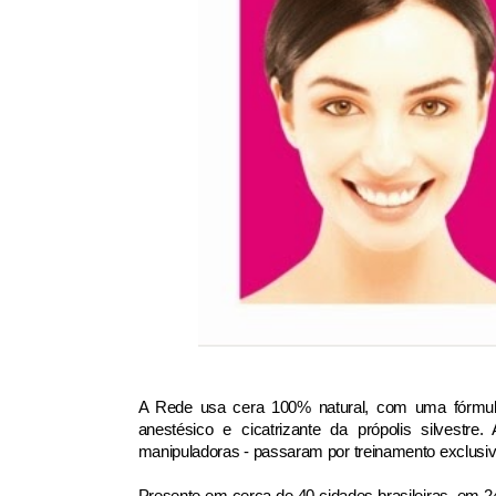
A Rede usa cera 100% natural, com uma fórmula 
anestésico e cicatrizante da própolis silvestre
manipuladoras - passaram por treinamento exclusivo
Presente em cerca de 40 cidades brasileiras, em 24