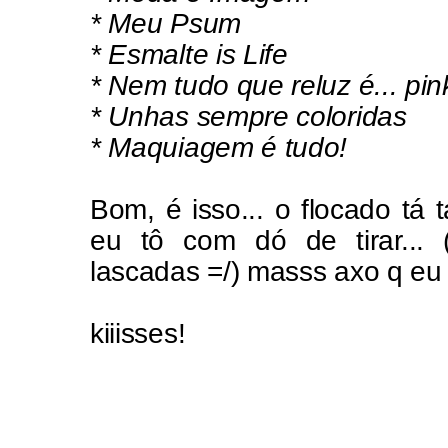
*
Meu Psum
*
Esmalte is Life
*
Nem tudo que reluz é... pin
*
Unhas sempre coloridas
*
Maquiagem é tudo!
Bom, é isso... o flocado tá
eu tô com dó de tirar...
lascadas =/) masss axo q eu
kiiisses!