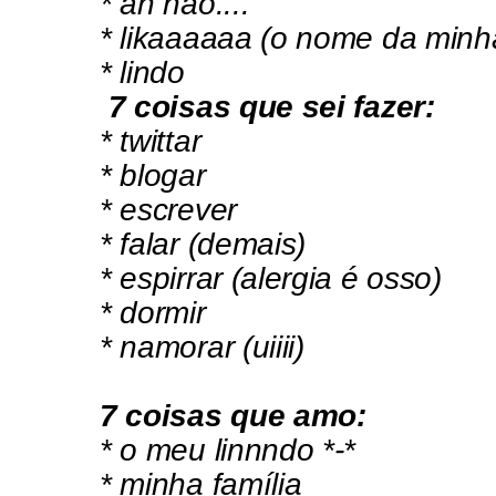
* ah não....
* likaaaaaa (o nome da minha
* lindo
7 coisas que sei fazer:
* twittar
* blogar
* escrever
* falar (demais)
* espirrar (alergia é osso)
* dormir
* namorar (uiiii)
7 coisas que amo:
* o meu linnndo *-*
* minha família