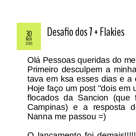
Desafio dos 7 + Flakies
30
NOV
2010
Olá Pessoas queridas do meu
Primeiro desculpem a minha
tava em ksa esses dias e a c
Hoje faço um post "dois em 
flocados da Sancion (que 
Campinas) e a resposta d
Nanna
me passou =)
O lançamento foi demais!!!