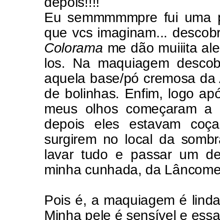
depois!!!!
Eu semmmmmpre fui uma p
que vcs imaginam... descob
Colorama
me dão muiiita al
los. Na maquiagem descobr
aquela base/pó cremosa da 
de bolinhas. Enfim, logo ap
meus olhos começaram a lac
depois eles estavam coça
surgirem no local da sombr
lavar tudo e passar um de
minha cunhada, da Lâncome 
Pois é, a maquiagem é lind
Minha pele é sensível e essa f