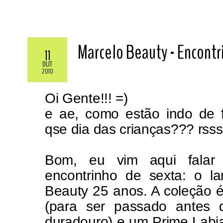
Marcelo Beauty - Encontr
11
OUT
2010
Oi Gente!!! =)
e ae, como estão indo de 
qse dia das crianças??? rsss
Bom, eu vim aqui falar
encontrinho de sexta: o l
Beauty 25 anos. A coleção 
(para ser passado antes 
duradouro) e um Prime Labi